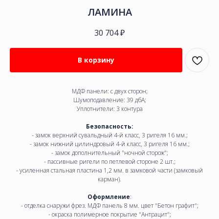
ЛАМИНА
30 704
₽
В корзину
МДФ панели: с двух сторон;
Шумоподавление: 39 дбА;
Уплотнители: 3 контура
Безопасность:
- замок верхний сувальдный 4-й класс, 3 ригеля 16 мм.;
- замок нижний цилиндровый 4-й класс, 3 ригеля 16 мм.;
- замок дополнительный "ночной сторож";
- пассивные ригели по петлевой стороне 2 шт.;
- усиленная стальная пластина 1,2 мм. в замковой части (замковый
карман).
Оформление
:
- отделка снаружи фрез. МДФ панель 8 мм. цвет "Бетон графит";
- окраска полимерное покрытие "Антрацит";