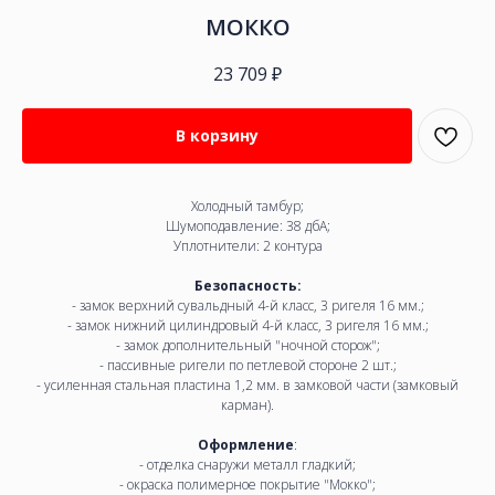
МОККО
23 709
₽
В корзину
Холодный тамбур;
Шумоподавление: 38 дбА;
Уплотнители: 2 контура
Безопасность:
- замок верхний сувальдный 4-й класс, 3 ригеля 16 мм.;
- замок нижний цилиндровый 4-й класс, 3 ригеля 16 мм.;
- замок дополнительный "ночной сторож";
- пассивные ригели по петлевой стороне 2 шт.;
- усиленная стальная пластина 1,2 мм. в замковой части (замковый
карман).
Оформление
:
- отделка снаружи металл гладкий;
- окраска полимерное покрытие "Мокко";