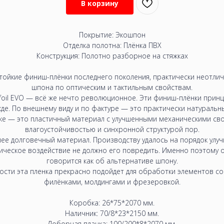
В корзину
Покрытие: Экошпон
Отделка полотна: Плёнка ПВХ
Конструкция:
Полотно разборное на стяжках
стойкие финиш-плёнки последнего поколения, практически неотли
шпона по оптическим и тактильным свойствам.
foil EVO — всё же нечто революционное. Эти финиш-плёнки прин
жде. По внешнему виду и по фактуре — это практически натуральн
ке — это пластичный материал с улучшенными механическими с
влагоустойчивостью и синхронной структурой пор.
лее долговечный материал. Производству удалось на порядок улу
ическое воздействие не должно его повредить. Именно поэтому 
говорится как об альтернативе шпону.
ости эта пленка прекрасно подойдет для обработки элементов с
филёнками, молдингами и фрезеровкой.
Коробка: 26*75*2070 мм.
Наличник: 70/8*23*2150 мм.
Доборная планка: 100/200*8*2070 мм.