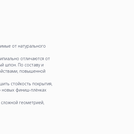
чимые от натурального
ципиально отличаются от
ый шпон. По составу и
войствами, повышенной
чшить стойкость покрытия,
о новых финиш-плёнках
о сложной геометрией,