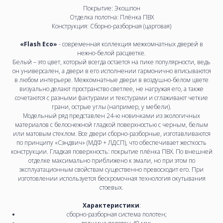
Покрытие: Экошпон
Отделка полотна: Плёнка ПВХ
Конструкция:
Сборно-разборная (царговая)
«Flash Eco»
- современная коллекция межкомнатных дверей в
нежно-белой расцветке.
Белый – это цвет, который всегда остается на пике популярности, ведь
он универсален, а двери в его исполнении гармонично вписываются
в любом интерьере. Межкомнатные двери в воздушно-белом цвете
визуально делают пространство светлее, не нагружая его, а также
сочетаются с разными фактурами и текстурами и сглаживают четкие
грани, острые углы (например, у мебели).
Модельный ряд представлен 24-ю новинками из экологичных
материалов с белоснежной гладкой поверхностью с черным, белым
или матовым стеклом. Все двери сборно-разборные, изготавливаются
по принципу «Сэндвич» (МДФ + ЛДСП), что обеспечивает жесткость
конструкции. Гладкая поверхность: покрытие плёнка ПВХ. По внешней
отделке максимально приближено к эмали, но при этом по
эксплуатационным свойствам существенно превосходит его. При
изготовлении используется бескромочная технология окутывания
стоевых.
Характеристики
:
сборно-разборная система полотен;