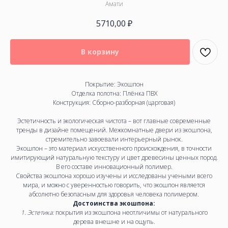
Амати
5710,00
₽
В корзину
Покрытие: Экошпон
Отделка полотна: Плёнка ПВХ
Конструкция:
Сборно-разборная (царговая)
Эстетичность и экологическая чистота – вот главные современные
тренды в дизайне помещений. Межкомнатные двери из экошпона,
стремительно завоевали интерьерный рынок.
Экошпон – это материал искусственного происхождения, в точности
имитирующий натуральную текстуру и цвет древесины ценных пород.
В его составе инновационный полимер.
Свойства экошпона хорошо изучены и исследованы учеными всего
мира, и можно с уверенностью говорить, что экошпон является
абсолютно безопасным для здоровья человека полимером.
Достоинства экошпона:
1. Эстетика:
покрытия из экошпона неотличимы от натурального
дерева внешне и на ощупь.