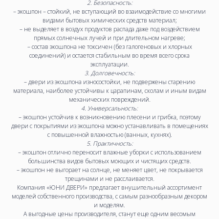
2. Безопасность:
– экошпон – стойкий, не вступающий во взаимодействие со многими
видами бытовых химических средств материал;
– не выделяет в воздух продуктов распада даже под воздействием
прямых солнечных лучей и при длительном нагреве;
– состав экошпона не токсичен (без галогеновых и хлорных
соединений) и остается стабильным во время всего срока
эксплуатации.
3. Долговечность:
– двери из экошпона износостойки, не подвержены старению
материала, наиболее устойчивы к царапинам, сколам и иным видам
механических повреждений.
4. Универсальность:
– экошпон устойчив к возникновению плесени и грибка, поэтому
двери с покрытиями из экошпона можно устанавливать в помещениях
с повышенной влажностью (ванных, кухнях).
5. Практичность:
– экошпон отлично переносит влажные уборки с использованием
большинства видов бытовых моющих и чистящих средств.
– экошпон не выгорает на солнце, не меняет цвет, не покрывается
трещинами и не расслаивается.
Компания «ЮНИ ДВЕРИ» предлагает внушительный ассортимент
моделей собственного производства, с самым разнообразным декором
и моделям.
А выгодные цены производителя, станут еще одним весомым