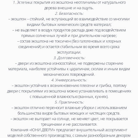
1. Эстетика:
покрытия из экошпона неотличимы от натурального
дерева внешне и на ощупь.
2. Безопасность:
– экошпон – стойкий, не вступающий во взаимодействие со многими
видами бытовых химических средств материал;
– не выделяет в воздух продуктов распада даже под воздействием
прямых солнечных лучей и при длительном нагреве;
– состав экошпона не токсичен (без галогеновых и хлорных
соединений) и остается стабильным во время всего срока
эксплуатации.
3. Долговечность:
– двери из экошпона износостойки, не подвержены старению
материала, наиболее устойчивы к царапинам, сколам и иным видам
механических повреждений.
4. Универсальность:
– экошпон устойчив к возникновению плесени и грибка, поэтому
двери с покрытиями из экошпона можно устанавливать в помещениях
с повышенной влажностью (ванных, кухнях).
5. Практичность:
– экошпон отлично переносит влажные уборки с использованием
большинства видов бытовых моющих и чистящих средств.
– экошпон не выгорает на солнце, не меняет цвет, не покрывается
трещинами и не расслаивается.
Компания «ЮНИ ДВЕРИ» предлагает внушительный ассортимент
моделей собственного производства, с самым разнообразным декором